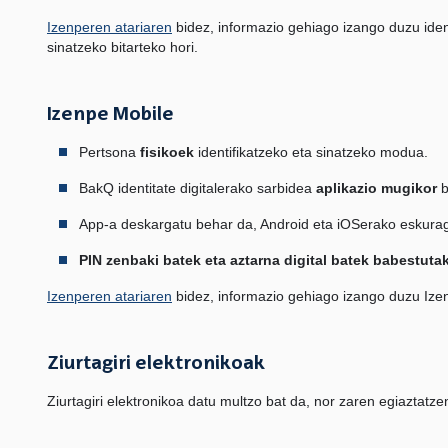
Izenperen atariaren
bidez, informazio gehiago izango duzu ident
sinatzeko bitarteko hori.
Izenpe Mobile
Pertsona
fisikoek
identifikatzeko eta sinatzeko modua.
BakQ identitate digitalerako sarbidea
aplikazio mugikor
b
App-a deskargatu behar da, Android eta iOSerako eskurag
PIN zenbaki batek eta aztarna digital batek babestuta
Izenperen atariaren
bidez, informazio gehiago izango duzu Izenpe
Ziurtagiri elektronikoak
Ziurtagiri elektronikoa datu multzo bat da, nor zaren egiazta