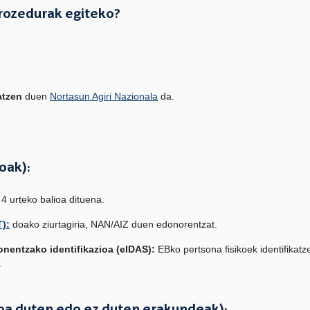
 prozedurak egiteko?
atzen
duen
Nortasun Agiri Nazionala
da.
oak):
 4 urteko balioa dituena.
T):
doako ziurtagiria, NAN/AIZ duen edonorentzat.
nentzako identifikazioa (eIDAS):
EBko pertsona fisikoek identifikatz
.