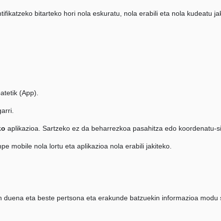
ifikatzeko bitarteko hori nola eskuratu, nola erabili eta nola kudeatu 
atetik (App).
arri.
ko
aplikazioa. Sartzeko ez da beharrezkoa pasahitza edo koordenatu-si
 mobile nola lortu eta aplikazioa nola erabili jakiteko.
tzen duena eta beste pertsona eta erakunde batzuekin informazioa mod