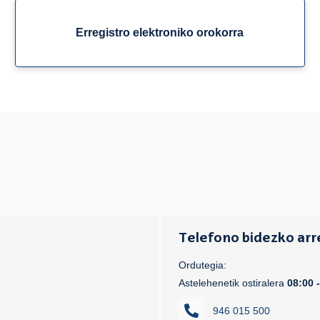
Erregistro elektroniko orokorra
Telefono bidezko arr
Ordutegia:
Astelehenetik ostiralera
08:00 
946 015 500