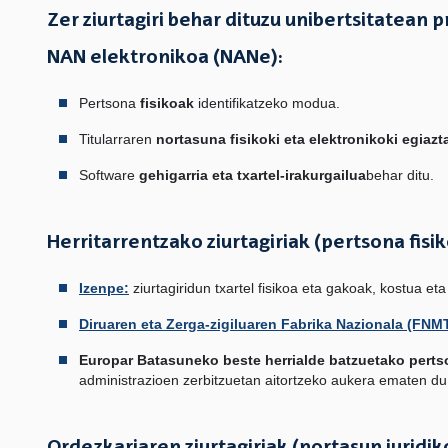
Zer ziurtagiri behar dituzu unibertsitatean
NAN elektronikoa (NANe):
Pertsona
fisikoak
identifikatzeko modua.
Titularraren
nortasuna fisikoki eta elektronikoki egiazt
Software
gehigarria eta txartel-irakurgailua
behar ditu.
Herritarrentzako ziurtagiriak (pertsona fisik
Izenpe:
ziurtagiridun txartel fisikoa eta gakoak, kostua eta
Diruaren eta Zerga-zigiluaren Fabrika Nazionala (FNM
Europar Batasuneko beste herrialde batzuetako pertso
administrazioen zerbitzuetan aitortzeko aukera ematen du