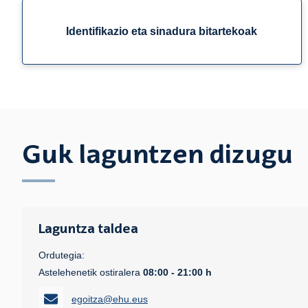
Identifikazio eta sinadura bitartekoak
Guk laguntzen dizugu
Laguntza taldea
Ordutegia:
Astelehenetik ostiralera
08:00 - 21:00 h
egoitza@ehu.eus