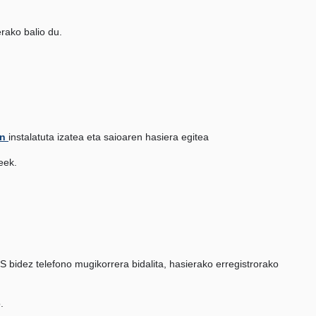
rako balio du.
an
instalatuta izatea eta saioaren hasiera egitea
eek.
 bidez telefono mugikorrera bidalita, hasierako erregistrorako
.