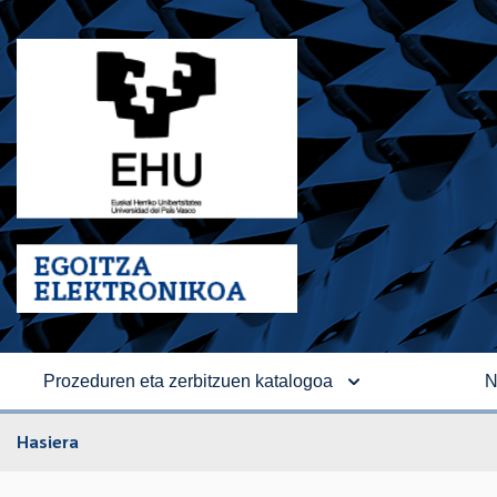
Prozeduren eta zerbitzuen katalogoa
N
Hasiera