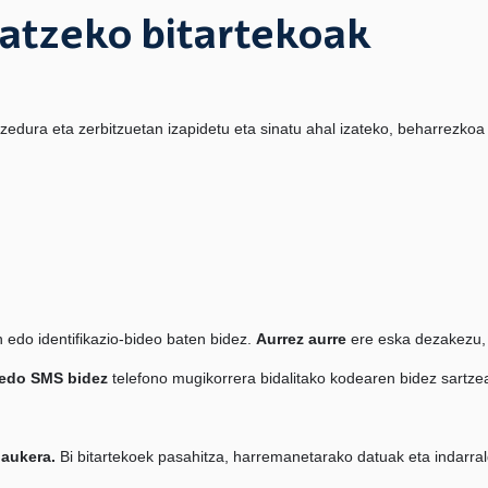
natzeko bitartekoak
edura eta zerbitzuetan izapidetu eta sinatu ahal izateko, beharrezkoa d
n edo identifikazio-bideo baten bidez.
Aurrez
aurre
ere eska dezakezu, 
 edo SMS bidez
telefono mugikorrera bidalitako kodearen bidez sartzea
 aukera.
Bi bitartekoek pasahitza, harremanetarako datuak eta indarrald