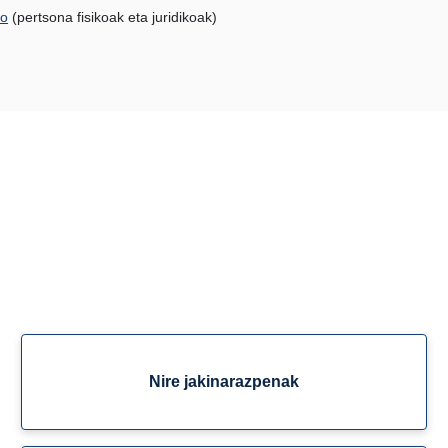
go
(pertsona fisikoak eta juridikoak)
Nire jakinarazpenak