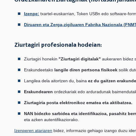
Ordezkariaren ziurtagiriak (nortasun jurid
Izenpe:
txartel-euskarrian, Token USBn edo software-form
Diruaren eta Zerga-zigiluaren Fabrika Nazionala (FNM
Ziurtagiri profesionala hodeian:
Ziurtagiri honekin
"Ziurtagiri digitalak"
aukeraren bidez 
Erakundeetako
langile diren pertsona fisikoek
soilik du
Langilea dela aitortzen du, baina
ez du gaitzen erakunde
Erakundearen
ordezkariak edo arduradunak baimendutak
Ziurtagiria posta elektronikoz ematea eta aktibatzea.
NAN bidezko sarbidea eta identifikazioa, pasahitz berr
eta azken autentifikaziorako.
Izenperen atariaren
bidez, informazio gehiago izango duzu identi