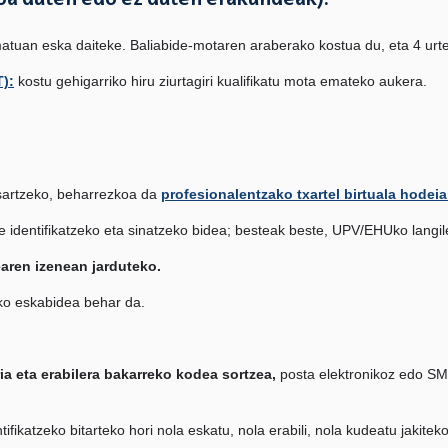
ikoa duten edo ez duten erakundeak):
atuan eska daiteke. Baliabide-motaren araberako kostua du, eta 4 urte
T):
kostu gehigarriko hiru ziurtagiri kualifikatu mota emateko aukera.
sartzeko, beharrezkoa da
profesionalentzako txartel birtuala hodei
te identifikatzeko eta sinatzeko bidea; besteak beste, UPV/EHUko langil
aren izenean jarduteko.
o eskabidea behar da.
ia eta erabilera bakarreko kodea sortzea,
posta elektronikoz edo SMS
fikatzeko bitarteko hori nola eskatu, nola erabili, nola kudeatu jakiteko