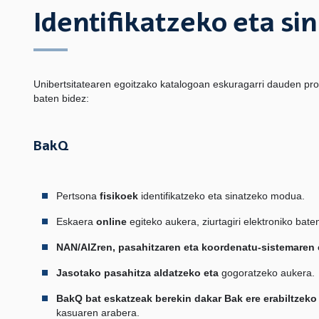
Identifikatzeko eta si
Unibertsitatearen egoitzako katalogoan eskuragarri dauden proz
baten bidez:
BakQ
Pertsona
fisikoek
identifikatzeko eta sinatzeko modua.
Eskaera
online
egiteko aukera, ziurtagiri elektroniko bate
NAN/AIZren, pasahitzaren eta koordenatu-sistemaren
Jasotako pasahitza aldatzeko eta
gogoratzeko aukera.
BakQ bat eskatzeak berekin dakar Bak ere erabiltzeko
kasuaren arabera.