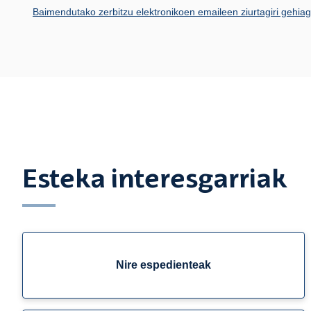
Baimendutako zerbitzu elektronikoen emaileen ziurtagiri gehia
Esteka interesgarriak
Nire espedienteak