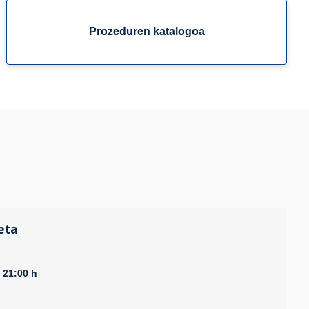
Prozeduren katalogoa
eta
- 21:00 h