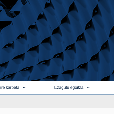
ire karpeta
Ezagutu egoitza