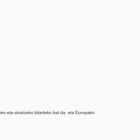
eko eta sinatzeko bitarteko bat da, eta Europako