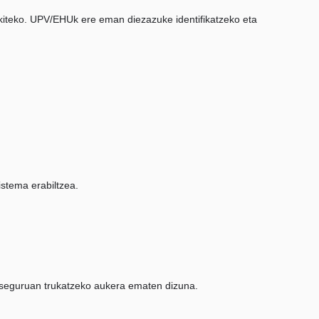
jakiteko. UPV/EHUk ere eman diezazuke identifikatzeko eta
stema erabiltzea.
u seguruan trukatzeko aukera ematen dizuna.