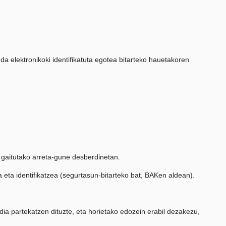
a elektronikoki identifikatuta egotea bitarteko hauetakoren
gaitutako arreta-gune desberdinetan.
 eta identifikatzea (segurtasun-bitarteko bat, BAKen aldean).
ia partekatzen dituzte, eta horietako edozein erabil dezakezu,