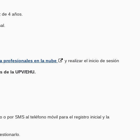
z de 4 años.
al.
ara profesionales en la nube
y realizar el inicio de sesión
as de la UPV/EHU.
 o por SMS al teléfono móvil para el registro inicial y la
stionarlo.