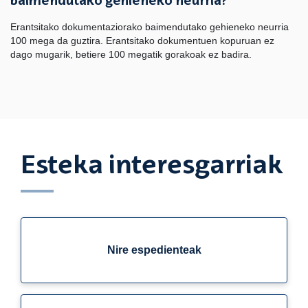
baimendutako gehieneko neurria?
Erantsitako dokumentaziorako baimendutako gehieneko neurria
100 mega da guztira. Erantsitako dokumentuen kopuruan ez
dago mugarik, betiere 100 megatik gorakoak ez badira.
Esteka interesgarriak
Nire espedienteak