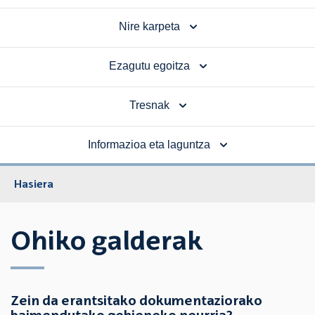
Nire karpeta
Ezagutu egoitza
Tresnak
Informazioa eta laguntza
Hasiera
Ohiko galderak
Zein da erantsitako dokumentaziorako