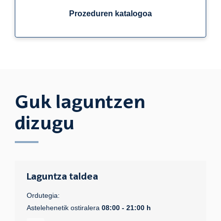
Prozeduren katalogoa
Guk laguntzen
dizugu
Laguntza taldea
Ordutegia:
Astelehenetik ostiralera
08:00 - 21:00 h