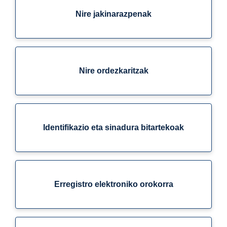
Nire jakinarazpenak
Nire ordezkaritzak
Identifikazio eta sinadura bitartekoak
Erregistro elektroniko orokorra