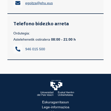
egoitza@ehu.eus
Telefono bidezko arreta
Ordutegia:
Astelehenetik ostiralera
08:00 - 21:00 h
946 015 500
Eskuragarritasun
Lege-informazioa