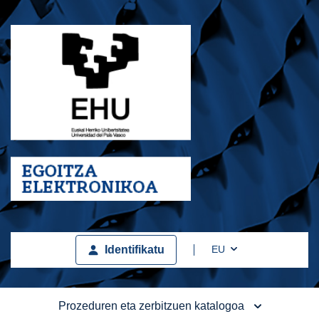
Toggle Dropdown
EU
Identifikatu
Prozeduren eta zerbitzuen katalogoa