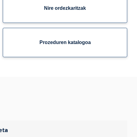
Nire ordezkaritzak
Prozeduren katalogoa
eta