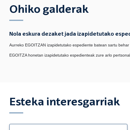
Ohiko galderak
Nola eskura dezaket jada izapidetutako esp
Aurreko EGOITZAN izapidetutako espediente batean sartu behar b
EGOITZA honetan izapidetutako espedienteak zure arlo pertsonale
Esteka interesgarriak