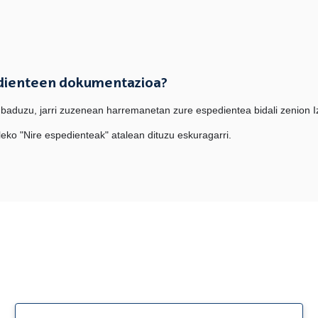
edienteen dokumentazioa?
aduzu, jarri zuzenean harremanetan zure espedientea bidali zenion Iz
ko "Nire espedienteak" atalean dituzu eskuragarri.