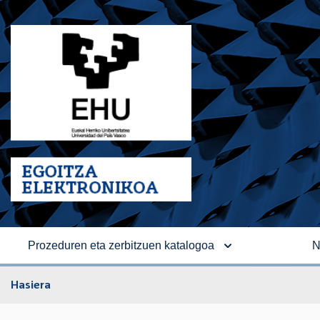
Prozeduren eta zerbitzuen katalogoa
N
Hasiera