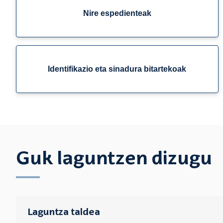
Nire espedienteak
Identifikazio eta sinadura bitartekoak
Guk laguntzen dizugu
Laguntza taldea