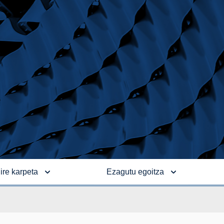
ire karpeta
Ezagutu egoitza