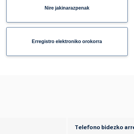
Nire jakinarazpenak
Erregistro elektroniko orokorra
Telefono bidezko arr