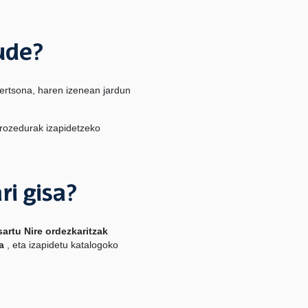
ude?
pertsona, haren izenean jardun
prozedurak izapidetzeko
i gisa?
sartu Nire ordezkaritzak
ra
, eta izapidetu katalogoko