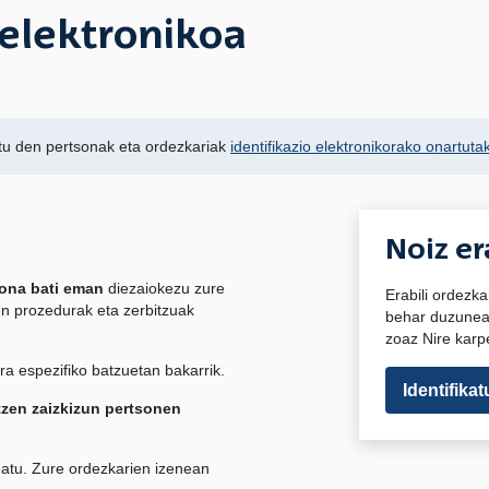
 elektronikoa
ztu den pertsonak eta ordezkariak
identifikazio elektronikorako onartuta
Noiz er
sona bati eman
diezaiokezu zure
Erabili ordezka
n prozedurak eta zerbitzuak
behar duzunean
zoaz Nire karpe
a espezifiko batzuetan bakarrik.
Identifikat
tzen zaizkizun pertsonen
eatu. Zure ordezkarien izenean