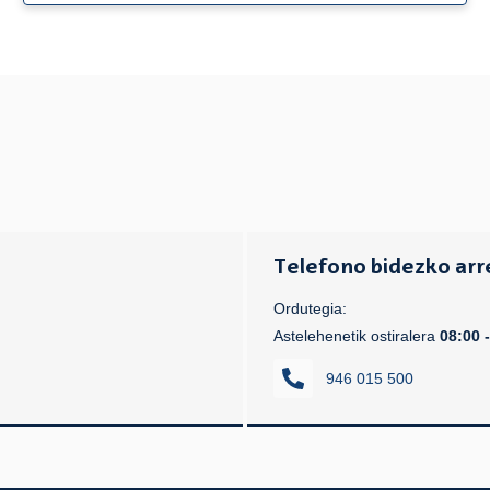
Telefono bidezko arr
Ordutegia:
Astelehenetik ostiralera
08:00 
946 015 500