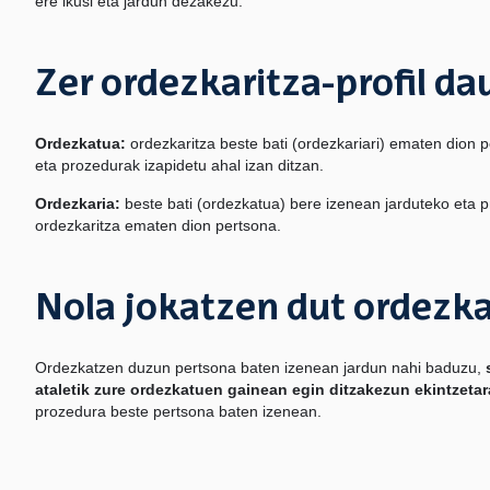
ere ikusi eta jardun dezakezu.
Zer ordezkaritza-profil da
Ordezkatua:
ordezkaritza beste bati (ordezkariari) ematen dion 
eta prozedurak izapidetu ahal izan ditzan.
Ordezkaria:
beste bati (ordezkatua) bere izenean jarduteko eta 
ordezkaritza ematen dion pertsona.
Nola jokatzen dut ordezkar
Ordezkatzen duzun pertsona baten izenean jardun nahi baduzu,
ataletik zure ordezkatuen gainean egin ditzakezun ekintzeta
prozedura beste pertsona baten izenean.