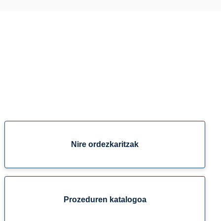
Nire ordezkaritzak
Prozeduren katalogoa