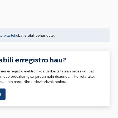
ko bitarteko
bat erabili behar dute.
abili erregistro hau?
rien erregistro elektronikoa Unibertsitatean ordezkari bat
 edo ordezkari gisa jardun nahi duzunean. Horretarako,
tan eta sartu Nire ordezkaritzak atalera.
u