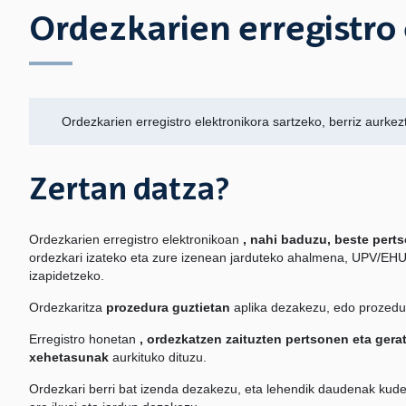
Ordezkarien erregistro
Ordezkarien erregistro elektronikora sartzeko, berriz aurke
Zertan datza?
Ordezkarien erregistro elektronikoan
, nahi baduzu, beste pert
ordezkari izateko eta zure izenean jarduteko ahalmena, UPV/EHU
izapidetzeko.
Ordezkaritza
prozedura guztietan
aplika dezakezu, edo prozedur
Erregistro honetan
, ordezkatzen zaituzten pertsonen eta gera
xehetasunak
aurkituko dituzu.
Ordezkari berri bat izenda dezakezu, eta lehendik daudenak kud