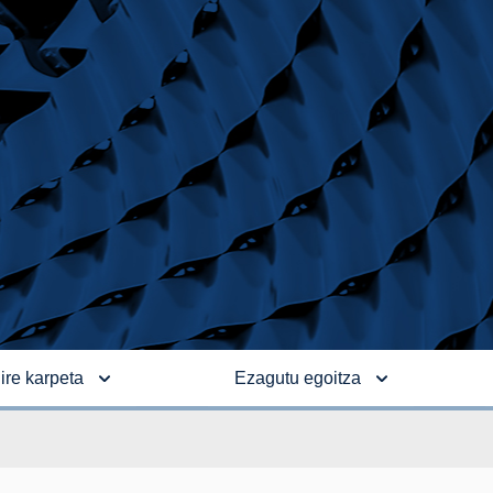
ire karpeta
Ezagutu egoitza