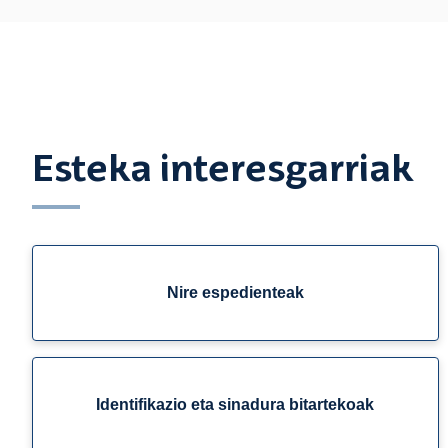
Esteka interesgarriak
Nire espedienteak
Identifikazio eta sinadura bitartekoak