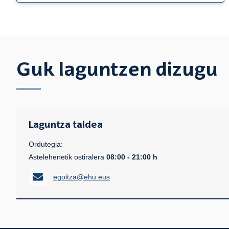
Guk laguntzen dizugu
Laguntza taldea
Ordutegia:
Astelehenetik ostiralera
08:00 - 21:00 h
egoitza@ehu.eus