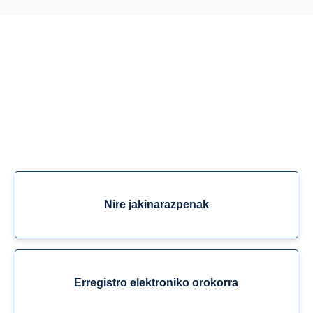
Nire jakinarazpenak
Erregistro elektroniko orokorra